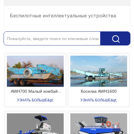
Беспилотные интеллектуальные устройства
AWH700 Малый комбайн
Косилка AWH1600
для водных сорняков
УЗНАТЬ БОЛЬШЕ&gt;
УЗНАТЬ БОЛЬШЕ&gt;