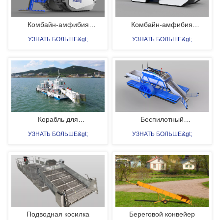
Комбайн-амфибия
Комбайн-амфибия
AMH1850
AMH5700
УЗНАТЬ БОЛЬШЕ&gt;
УЗНАТЬ БОЛЬШЕ&gt;
Корабль для
Беспилотный
автоматического сбора
очистительный катер
УЗНАТЬ БОЛЬШЕ&gt;
УЗНАТЬ БОЛЬШЕ&gt;
Enteromorpha
Подводная косилка
Береговой конвейер