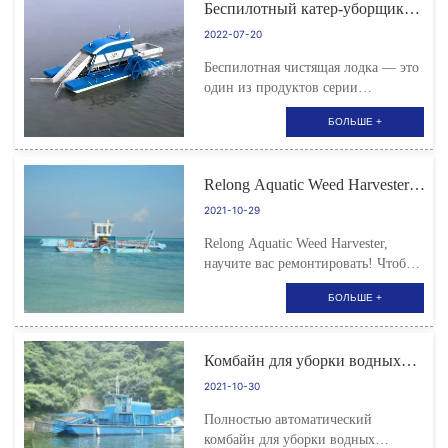
Беспилотный катер-уборщик
многих других сценариях и
защищает океаны
условиях использование
2022-07-20
амфибийного оборудования...
Беспилотная чистящая лодка — это
один из продуктов серии
беспилотных интеллектуальных
БОЛЬШЕ +
водных устройств, совместно
разработанных Qingdao Relong и
Yunzhou Intelligence в 2021 году.
Relong Aquatic Weed Harvester,
научите вас ремонтировать!
2021-10-29
Relong Aquatic Weed Harvester,
научите вас ремонтировать! Чтобы
обеспечить безопасность комбайна
БОЛЬШЕ +
для уборки водных сорняков и
облегчить будущие операции, нам
необходимо регулярно проверять и
Комбайн для уборки водных
ремонтировать комбайн. Поскольку
сорняков Relong завоевал
харвестер представляет собой
2021-10-30
единодушную похвалу на
крупногабаритную машину, в
Полностью автоматический
рынке как дома, так и за
дополнение к осторожности и
комбайн для уборки водных
рубежом!
осторожности при техническом