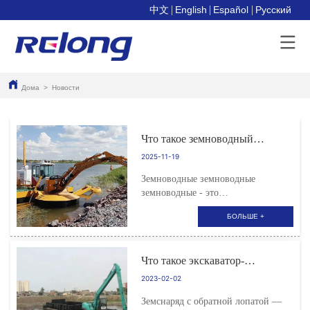
中文
English
Español
Pусский
Дома
>
Новости
Что такое земноводный
землечерпалка? Полное
2025-11-19
руководство по этой
Земноводные земноводные
универсальной
земноводные - это
землечерпальной машине
специализированный тип
БОЛЬШЕ +
дноуглубительного и землеройного
оборудования, предназначенный
для работы как на суше, так и в
Что такое экскаватор-
воде. Обладая способностью
земснаряд?
беспрепятственно переходить
2023-02-02
между различными ландшафтами,
Земснаряд с обратной лопатой —
эта м...