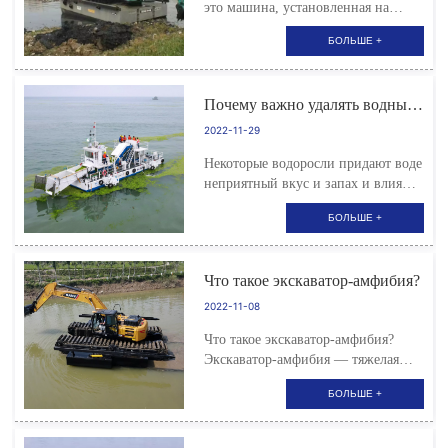
это машина, установленная на
лодке или барже, которая
БОЛЬШЕ +
используется для углубления
морского дна, чтобы более крупные
суда могли плавать по рекам.
Почему важно удалять водные
Земснаряд с обратной лопатой —
сорняки?
одно из инженерных судов,
2022-11-29
выполняющих дноуг...
Некоторые водоросли придают воде
неприятный вкус и запах и влияют
на здоровье людей. Как мы можем
БОЛЬШЕ +
контролировать эти растения?
Что такое экскаватор-амфибия?
2022-11-08
Что такое экскаватор-амфибия?
Экскаватор-амфибия — тяжелая
техника, предназначенная для
БОЛЬШЕ +
земляных, дноуглубительных,
других строительных работ в
болотистых, влажных условиях. Во