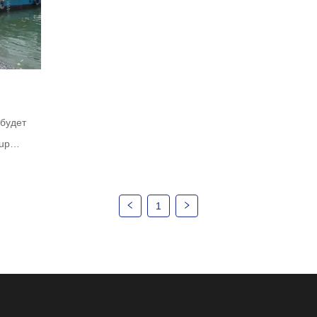
будет
up
ля
стные
1
тями
ается
ысокой