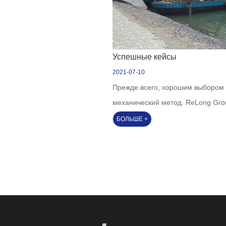
Успешные кейсы
2021-07-10
Прежде всего, хорошим выбором 
механический метод. ReLong Gro
может спроектировать комбайн д
БОЛЬШЕ +
уборки водных сорняков или очи
суда в соответствии с потребнос
проекта заказчика. Машина отлич
простой системой управления, в
эф...